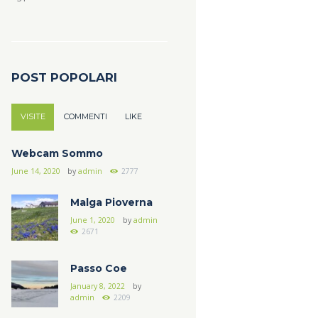
POST POPOLARI
VISITE
COMMENTI
LIKE
Webcam Sommo
June 14, 2020
by
admin
2777
Malga Pioverna
June 1, 2020
by
admin
2671
Passo Coe
January 8, 2022
by
admin
2209